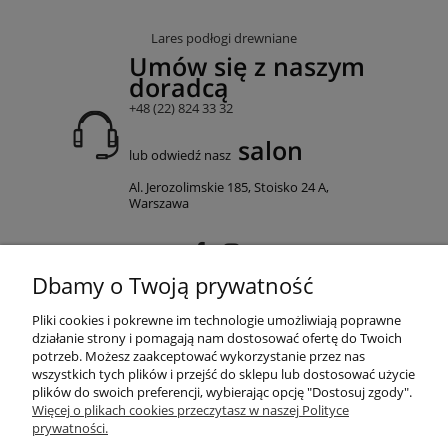
Lares podłogi drewniane
Umów się z naszym
doradcą
+48 (22) 824 33 32
salon
lub odwiedź nasz
Al. Jerozolimskie 185, Stoisko 24 A,
Warszawa
Dbamy o Twoją prywatność
MOJE KONTO
Pliki cookies i pokrewne im technologie umożliwiają poprawne
działanie strony i pomagają nam dostosować ofertę do Twoich
potrzeb. Możesz zaakceptować wykorzystanie przez nas
wszystkich tych plików i przejść do sklepu lub dostosować użycie
PŁATNOŚCI I DOSTAWA
plików do swoich preferencji, wybierając opcję "Dostosuj zgody".
Więcej o plikach cookies przeczytasz w naszej Polityce
prywatności.