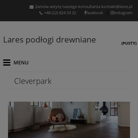
Zamów wizytę naszego konsultanta
kontakt@lares.pl
+48 (22) 824 33 32
facebook
instagram
Lares podłogi drewniane
(PUSTY)
Cleverpark