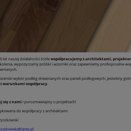
0 lat naszej działalności ściśle
współpracujemy z architektami, projekta
kolenia, wypożyczamy próbki i wzorniki oraz zapewniamy profesjonalne ws
wnianych.
szeroki wybór podłóg drewnianych oraz paneli podłogowych, jesteśmy goto
i warunkami współpracy
.
j się z nami
i porozmawiajmy o projektach!
kowana do współpracy z architektami:
zyszkowski
zyszkowski@lares.pl