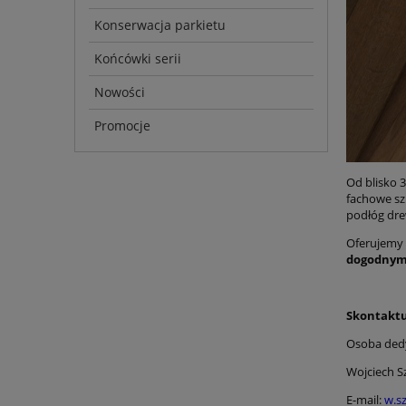
Konserwacja parkietu
Końcówki serii
Nowości
Promocje
Od blisko 3
fachowe sz
podłóg dre
Oferujemy 
dogodnym
Skontaktu
Osoba dedy
Wojciech S
E-mail:
w.s