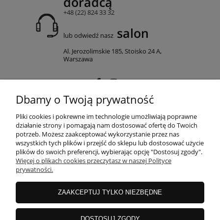
doradcą
+48 (22) 824 33 32
salon
lub odwiedź nasz
Al. Jerozolimskie 185, Stoisko 24 A,
Warszawa
Dbamy o Twoją prywatność
MOJE KONTO
Pliki cookies i pokrewne im technologie umożliwiają poprawne
działanie strony i pomagają nam dostosować ofertę do Twoich
potrzeb. Możesz zaakceptować wykorzystanie przez nas
wszystkich tych plików i przejść do sklepu lub dostosować użycie
PŁATNOŚCI I DOSTAWA
plików do swoich preferencji, wybierając opcję "Dostosuj zgody".
Więcej o plikach cookies przeczytasz w naszej Polityce
prywatności.
INFORMACJE
ZAAKCEPTUJ TYLKO NIEZBĘDNE
O NAS
DOSTOSUJ ZGODY