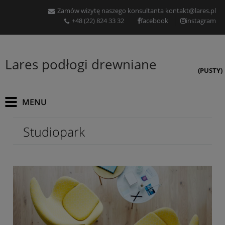
Zamów wizytę naszego konsultanta
kontakt@lares.pl
+48 (22) 824 33 32
facebook
instagram
Lares podłogi drewniane
(PUSTY)
Studiopark