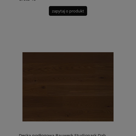
zapytaj o produkt
Deska podłogowa Bauwerk Studiopark Dąb