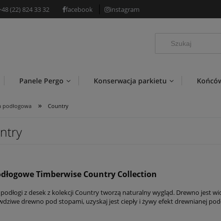
+48 (22) 824 33 32
facebook
instagram
Panele Pergo
Konserwacja parkietu
Końców
»
a podłogowa
Country
ntry
odłogowe Timberwise Country Collection
podłogi z desek z kolekcji Country tworzą naturalny wygląd. Drewno jest w
wdziwe drewno pod stopami, uzyskaj jest ciepły i żywy efekt drewnianej po