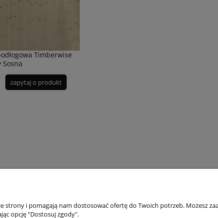
podłogowa Timberwise
y Sosna
zapytaj o produkt
OJE KONTO
PŁATNOŚCI I
INFORMACJE
DOSTAWA
nie strony i pomagają nam dostosować ofertę do Twoich potrzeb. Możesz zaa
jąc opcję "Dostosuj zgody".