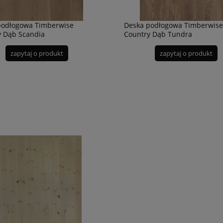
podłogowa Timberwise
Deska podłogowa Timberwise
y Dąb Scandia
Country Dąb Tundra
zapytaj o produkt
zapytaj o produkt