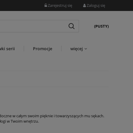
Zarejestruj się
Zaloguj się
(PUSTY)
ki serii
Promocje
więcej
idoczne w całym swoim pięknie i towarzyszących mu sękach.
dłogi w Twoim wnętrzu.