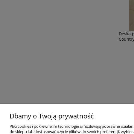
Deska 
Countr
Dbamy o Twoją prywatność
Lares podłogi drewniane
M
Umów się z naszym
Pliki cookies i pokrewne im technologie umożliwiają poprawne działa
doradcą
do sklepu lub dostosować użycie plików do swoich preferencji, wybiera