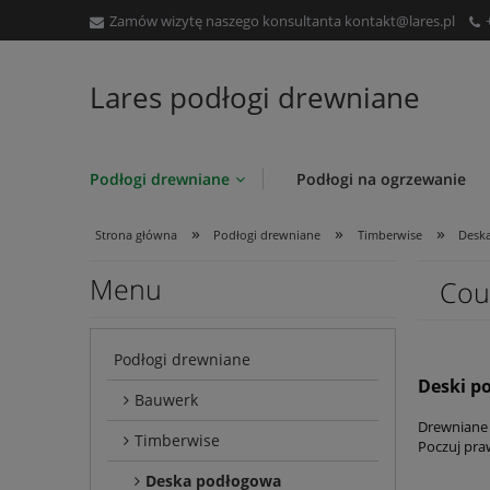
Zamów wizytę naszego konsultanta
kontakt@lares.pl
Lares podłogi drewniane
Podłogi drewniane
Podłogi na ogrzewanie
»
»
»
Strona główna
Podłogi drewniane
Timberwise
Desk
Menu
Cou
Podłogi drewniane
Deski p
Bauwerk
Drewniane 
Timberwise
Poczuj pra
Deska podłogowa