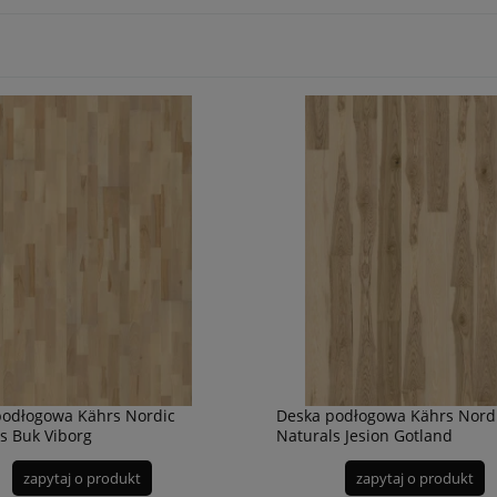
podłogowa Kährs Nordic
Deska podłogowa Kährs Nord
s Buk Viborg
Naturals Jesion Gotland
zapytaj o produkt
zapytaj o produkt