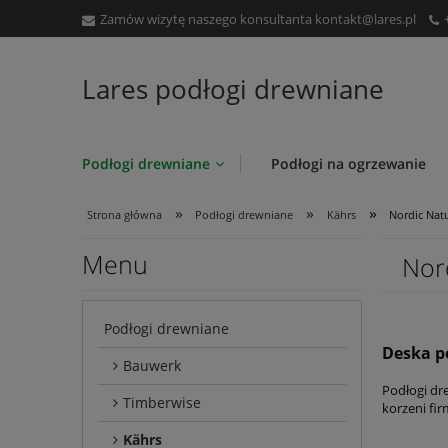
Zamów wizytę naszego konsultanta
kontakt@lares.pl
Lares podłogi drewniane
Podłogi drewniane
Podłogi na ogrzewanie
»
»
»
Strona główna
Podłogi drewniane
Kährs
Nordic Natu
Menu
Nor
Podłogi drewniane
Deska p
Bauwerk
Podłogi dr
Timberwise
korzeni fir
Kährs