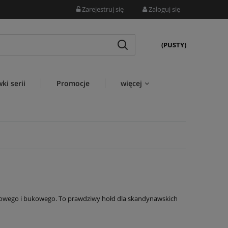
Zarejestruj się
Zaloguj się
(PUSTY)
ki serii
Promocje
więcej
sionowego i bukowego. To prawdziwy hołd dla skandynawskich