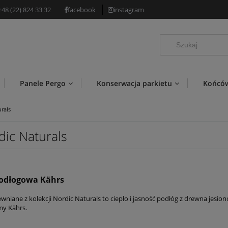
+48 (22) 824 33 32
facebook
instagram
Panele Pergo
Konserwacja parkietu
Końców
rals
dic Naturals
odłogowa Kährs
ewniane z kolekcji Nordic Naturals to ciepło i jasność podłóg z drewna je
my Kährs.