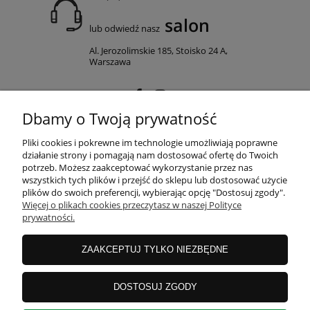
salon
lub odwiedź nasz
Al. Jerozolimskie 185, Stoisko 24 A,
Warszawa
Dbamy o Twoją prywatność
MOJE KONTO
Pliki cookies i pokrewne im technologie umożliwiają poprawne
działanie strony i pomagają nam dostosować ofertę do Twoich
potrzeb. Możesz zaakceptować wykorzystanie przez nas
wszystkich tych plików i przejść do sklepu lub dostosować użycie
PŁATNOŚCI I DOSTAWA
plików do swoich preferencji, wybierając opcję "Dostosuj zgody".
Więcej o plikach cookies przeczytasz w naszej Polityce
prywatności.
INFORMACJE
ZAAKCEPTUJ TYLKO NIEZBĘDNE
O NAS
DOSTOSUJ ZGODY