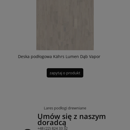
Deska podłogowa Kährs Lumen Dąb Vapor
zapytaj o produkt
Lares podłogi drewniane
Umów się z naszym
doradcą
+48 (22) 824 33 32