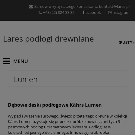
Zamów wizytę naszego konsultanta
kontakt@lares.pl
+48 (22) 824 33 32
facebook
instagram
Lares podłogi drewniane
(PUSTY)
Lumen
Dębowe deski podłogowe Kährs Lumen
Wygląd i wrażenie surowego, świeżo przetartego drewna w kolekcji
Kährs Lumen uzyskuje się poprzez obróbkę powierzchni tych 3-
pasmowych podłóg ultramatowym lakierem.
Podłogi są w
kolorach od jasnego do ciemnego.
Innowacyjna obróbka