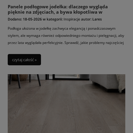
Panele podłogowe jodełka: dlaczego wygląda
pięknie na zdjęciach, a bywa kłopotliwa w
użytkowaniu
Dodano:
18-05-2026
w kategorii:
Inspiracje
autor:
Lares
Podłoga ułożona w jodełkę zachwyca elegancją i ponadczasowym
stylem, ale wymaga również odpowiedniego montażu i pielęgnacji, aby
przez lata wyglądała perfekcyjnie. Sprawdź, jakie problemy najczęściej
pojawiają się przy jodełce klasycznej i francuskiej oraz jak uniknąć
błędów wpływających na trwałość i komfort użytkowania podłogi.
czytaj całość »