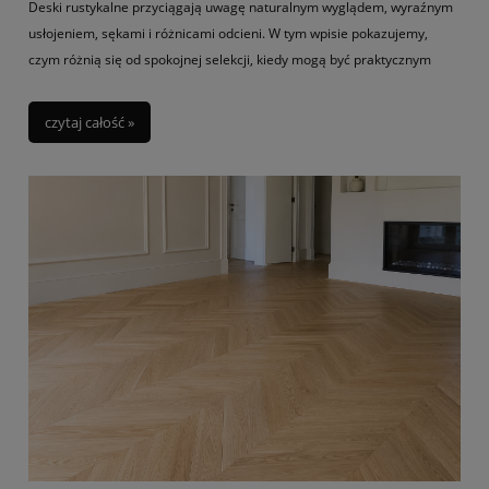
Deski rustykalne przyciągają uwagę naturalnym wyglądem, wyraźnym
usłojeniem, sękami i różnicami odcieni. W tym wpisie pokazujemy,
czym różnią się od spokojnej selekcji, kiedy mogą być praktycznym
wyborem, a kiedy mogą rozczarować. Podpowiadamy też, jak ocenić
próbki, zdjęcia realizacji i parametry deski warstwowej, żeby
czytaj całość »
świadomie wybrać podłogę z charakterem.