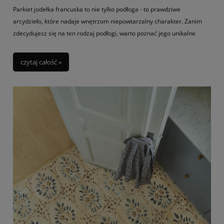
Parkiet jodełka francuska to nie tylko podłoga - to prawdziwe
arcydzieło, które nadaje wnętrzom niepowtarzalny charakter. Zanim
zdecydujesz się na ten rodzaj podłogi, warto poznać jego unikalne
cechy oraz różnice w porównaniu do jodełki klasycznej, tak, by sprawić,
aby stał się sercem eleganckiego wnętrza.
czytaj całość »