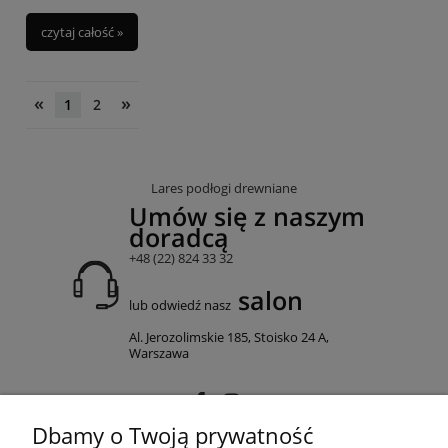
czytaj całość »
«
»
1
2
Lares podłogi drewniane
Umów się z naszym
doradcą
+48 (22) 824 33 32
salon
lub odwiedź nasz
Al. Jerozolimskie 185, Stoisko 24 A,
Warszawa
Dbamy o Twoją prywatność