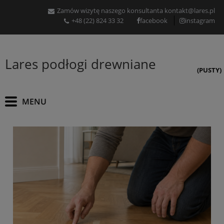
Zamów wizytę naszego konsultanta
kontakt@lares.pl
+48 (22) 824 33 32
facebook
instagram
Lares podłogi drewniane
(PUSTY)