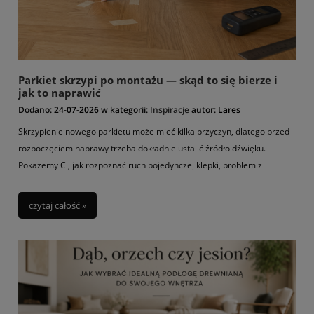
Parkiet skrzypi po montażu — skąd to się bierze i
jak to naprawić
Dodano:
24-07-2026
w kategorii:
Inspiracje
autor:
Lares
Skrzypienie nowego parkietu może mieć kilka przyczyn, dlatego przed
rozpoczęciem naprawy trzeba dokładnie ustalić źródło dźwięku.
Pokażemy Ci, jak rozpoznać ruch pojedynczej klepki, problem z
podłożem, brak miejsca na pracę drewna oraz wpływ zmiennych
warunków w pomieszczeniu.
czytaj całość »