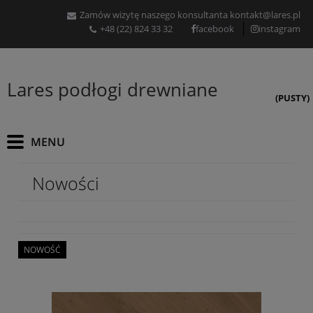
Zamów wizytę naszego konsultanta
kontakt@lares.pl
+48 (22) 824 33 32
facebook
instagram
Lares podłogi drewniane
(PUSTY)
Nowości
NOWOŚĆ