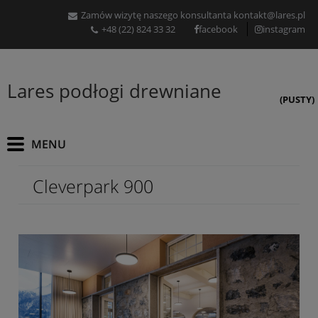
Zamów wizytę naszego konsultanta
kontakt@lares.pl
+48 (22) 824 33 32
facebook
instagram
Lares podłogi drewniane
(PUSTY)
Cleverpark 900