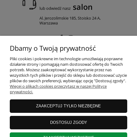
salon
lub odwiedź nasz
Al. Jerozolimskie 185, Stoisko 24 A,
Warszawa
Dbamy o Twoją prywatność
MOJE KONTO
Pliki cookies i pokrewne im technologie umożliwiają poprawne
działanie strony i pomagają nam dostosować ofertę do Twoich
potrzeb. Możesz zaakceptować wykorzystanie przez nas
wszystkich tych plików i przejść do sklepu lub dostosować użycie
PŁATNOŚCI I DOSTAWA
plików do swoich preferencji, wybierając opcję "Dostosuj zgody".
Więcej o plikach cookies przeczytasz w naszej Polityce
prywatności.
INFORMACJE
ZAAKCEPTUJ TYLKO NIEZBĘDNE
O NAS
DOSTOSUJ ZGODY