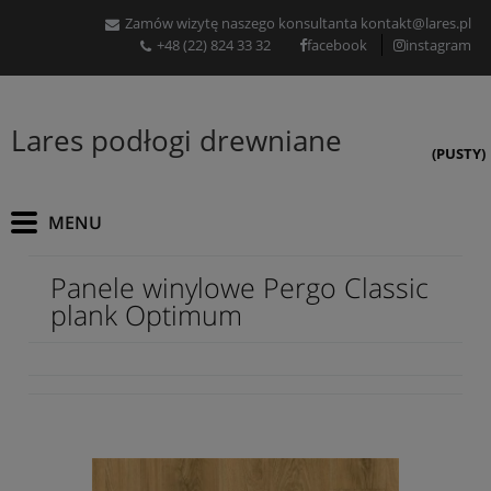
Zamów wizytę naszego konsultanta
kontakt@lares.pl
+48 (22) 824 33 32
facebook
instagram
Lares podłogi drewniane
(PUSTY)
Panele winylowe Pergo Classic
plank Optimum