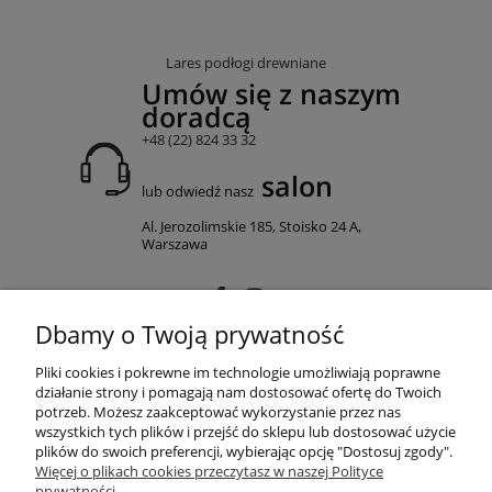
Lares podłogi drewniane
Umów się z naszym
doradcą
+48 (22) 824 33 32
salon
lub odwiedź nasz
Al. Jerozolimskie 185, Stoisko 24 A,
Warszawa
Dbamy o Twoją prywatność
MOJE KONTO
Pliki cookies i pokrewne im technologie umożliwiają poprawne
działanie strony i pomagają nam dostosować ofertę do Twoich
potrzeb. Możesz zaakceptować wykorzystanie przez nas
wszystkich tych plików i przejść do sklepu lub dostosować użycie
PŁATNOŚCI I DOSTAWA
plików do swoich preferencji, wybierając opcję "Dostosuj zgody".
Więcej o plikach cookies przeczytasz w naszej Polityce
prywatności.