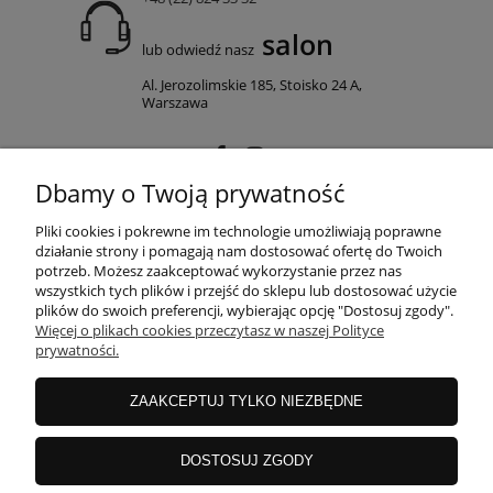
salon
lub odwiedź nasz
Al. Jerozolimskie 185, Stoisko 24 A,
Warszawa
Dbamy o Twoją prywatność
MOJE KONTO
Pliki cookies i pokrewne im technologie umożliwiają poprawne
działanie strony i pomagają nam dostosować ofertę do Twoich
potrzeb. Możesz zaakceptować wykorzystanie przez nas
wszystkich tych plików i przejść do sklepu lub dostosować użycie
PŁATNOŚCI I DOSTAWA
plików do swoich preferencji, wybierając opcję "Dostosuj zgody".
Więcej o plikach cookies przeczytasz w naszej Polityce
prywatności.
INFORMACJE
ZAAKCEPTUJ TYLKO NIEZBĘDNE
O NAS
DOSTOSUJ ZGODY