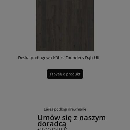
Deska podłogowa Kährs Founders Dąb Ulf
zapytaj o produkt
Lares podłogi drewniane
Umów się z naszym
doradcą
+48 (22) 824 33 32