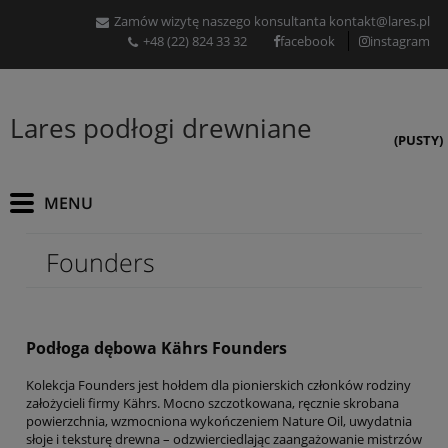
Zamów wizytę naszego konsultanta
kontakt@lares.pl
+48 (22) 824 33 32
facebook
instagram
Lares podłogi drewniane
(PUSTY)
Founders
Podłoga dębowa Kährs Founders
Kolekcja Founders jest hołdem dla pionierskich członków rodziny
założycieli firmy Kährs. Mocno szczotkowana, ręcznie skrobana
powierzchnia, wzmocniona wykończeniem Nature Oil, uwydatnia
słoje i teksturę drewna – odzwierciedlając zaangażowanie mistrzów