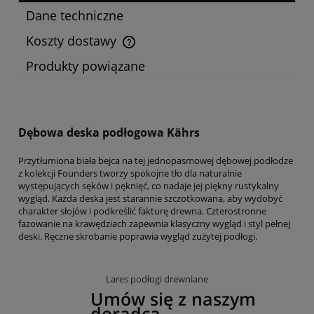
Dane techniczne
Koszty dostawy
Cena nie zawiera ewentualnych kosztów płatności
Produkty powiązane
Dębowa deska podłogowa Kährs
Przytłumiona biała bejca na tej jednopasmowej dębowej podłodze
z kolekcji Founders tworzy spokojne tło dla naturalnie
występujących sęków i pęknięć, co nadaje jej piękny rustykalny
wygląd. Każda deska jest starannie szczotkowana, aby wydobyć
charakter słojów i podkreślić fakturę drewna. Czterostronne
fazowanie na krawędziach zapewnia klasyczny wygląd i styl pełnej
deski. Ręczne skrobanie poprawia wygląd zużytej podłogi.
Lares podłogi drewniane
Umów się z naszym
doradcą