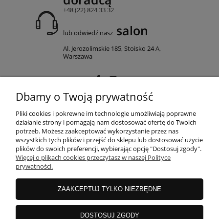
+48 (22) 824 33 32
salon
lub odwiedź nasz
Al. Jerozolimskie 185, Stoisko 24 A,
Warszawa
Dbamy o Twoją prywatność
MOJE KONTO
Pliki cookies i pokrewne im technologie umożliwiają poprawne
działanie strony i pomagają nam dostosować ofertę do Twoich
potrzeb. Możesz zaakceptować wykorzystanie przez nas
wszystkich tych plików i przejść do sklepu lub dostosować użycie
PŁATNOŚCI I DOSTAWA
plików do swoich preferencji, wybierając opcję "Dostosuj zgody".
Więcej o plikach cookies przeczytasz w naszej Polityce
prywatności.
INFORMACJE
ZAAKCEPTUJ TYLKO NIEZBĘDNE
O NAS
DOSTOSUJ ZGODY