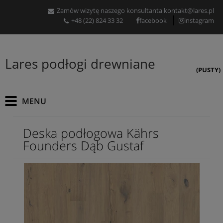
Zamów wizytę naszego konsultanta
kontakt@lares.pl
+48 (22) 824 33 32
facebook
instagram
Lares podłogi drewniane
(PUSTY)
Deska podłogowa Kährs
Founders Dąb Gustaf