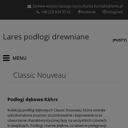
Zamów wizytę naszego konsultanta
kontakt@lares.pl
+48 (22) 824 33 32
facebook
instagram
Lares podłogi drewniane
(PUSTY)
Classic Nouveau
Podłogi dębowe Kährs
Kolekcja podłóg dębowych Classic Nouveau, która została
udoskonalona poprzez szczotkowanie i bejcowanie oraz
utworzenie charakterystycznej fazy na wszystkich czterech
krawędziach.
Podłogi równie piękne, co łatwe w pielęgnacji.