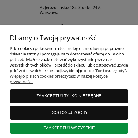
Al. Jerozolimskie 185, Stoisko 24 A,
Warszawa
Dbamy o Twoją prywatność
MOJE KONTO
Pliki cookies i pokrewne im technologie umożliwiają poprawne
działanie strony i pomagają nam dostosować ofertę do Twoich
potrzeb. Możesz zaakceptować wykorzystanie przez nas
wszystkich tych plików i przejść do sklepu lub dostosować użycie
PŁATNOŚCI I DOSTAWA
plików do swoich preferencji, wybierając opcję "Dostosuj zgody".
Więcej o plikach cookies przeczytasz w naszej Polityce
prywatności.
INFORMACJE
ZAAKCEPTUJ TYLKO NIEZBĘDNE
O NAS
DOSTOSUJ ZGODY
ZAAKCEPTUJ WSZYSTKIE
KONTAKT